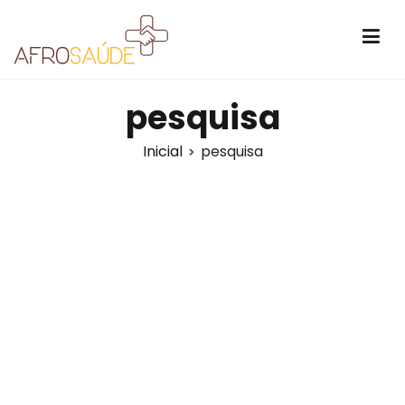
Pular
para
o
Comunidade AfroSaúde
conteúdo
pesquisa
Inicial
pesquisa